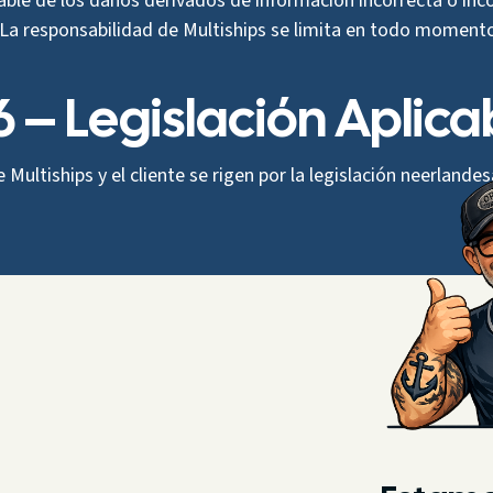
able de los daños derivados de información incorrecta o in
s. La responsabilidad de Multiships se limita en todo momento
6 – Legislación Aplica
Multiships y el cliente se rigen por la legislación neerlandes