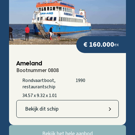
€ 160.000
ex
Ameland
Bootnummer 0808
Rondvaartboot,
1990
restaurantschip
34.57 x 9.32 x 1.01
Bekijk dit schip
Bekijk het hele aanbod