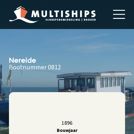
Nereide
Bootnummer 0812
1896
Bouwjaar