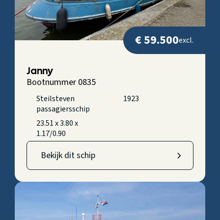
€ 59.500
excl.
Janny
Bootnummer 0835
Steilsteven
1923
passagiersschip
23.51 x 3.80 x
1.17/0.90
Bekijk dit schip